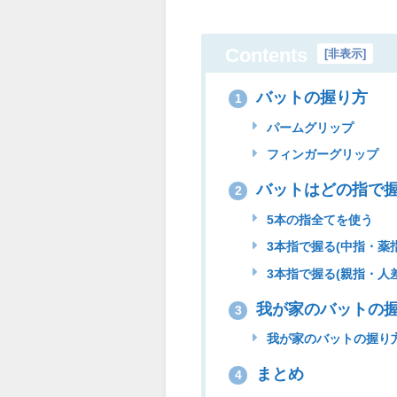
Contents
[
非表示
]
バットの握り方
1
パームグリップ
フィンガーグリップ
バットはどの指で
2
5本の指全てを使う
3本指で握る(中指・薬
3本指で握る(親指・人
我が家のバットの
3
我が家のバットの握り
まとめ
4