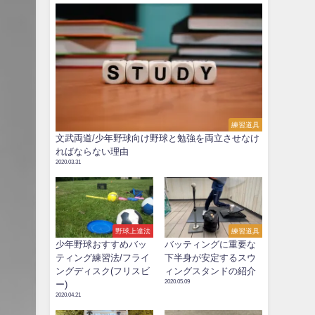
練習道具
文武両道/少年野球向け野球と勉強を両立させなけ
ればならない理由
2020.03.31
野球上達法
練習道具
少年野球おすすめバッ
バッティングに重要な
ティング練習法/フライ
下半身が安定するスウ
ングディスク(フリスビ
ィングスタンドの紹介
2020.05.09
ー)
2020.04.21