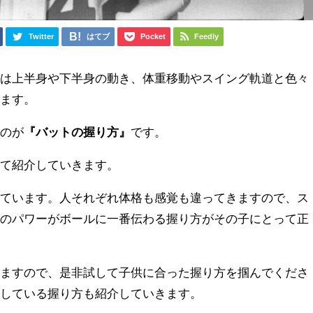
Twitter
はてブ
Pocket
Feedly
には上半身や下半身の動き、体重移動やスイング軌道と色々
ります。
いのが
『バットの握り方』
です。
いて紹介していきます。
えています。人それぞれ体格も感覚も違ってきますので、
ス
体のパワーがボールに一番伝わる握り方がその子にとって正
りますので、是非試して子供に合った握り方を掴んでくださ
践している握り方も紹介していきます。