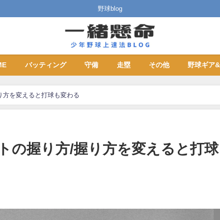
野球blog
ME
バッティング
守備
走塁
その他
野球ギア
り方を変えると打球も変わる
トの握り方/握り方を変えると打球
日