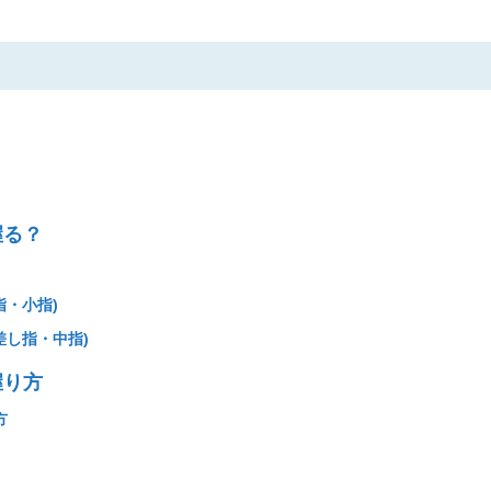
握る？
指・小指)
差し指・中指)
握り方
方