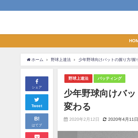
HO
ホーム
野球上達法
少年野球向けバットの握り方/握
野球上達法
バッティング
シェア
少年野球向けバッ
変わる
Tweet
B!
2020年2月12日
2020年4月11
はてブ