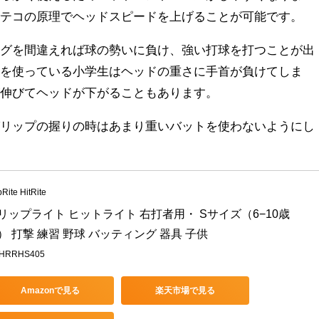
でテコの原理でヘッドスピードを上げることが可能です。
ングを間違えれば球の勢いに負け、強い打球を打つことが出
トを使っている小学生はヘッドの重さに手首が負けてしま
が伸びてヘッドが下がることもあります。
グリップの握りの時はあまり重いバットを使わないようにし
pRite HitRite
リップライト ヒットライト 右打者用・ Sサイズ（6−10歳
） 打撃 練習 野球 バッティング 器具 子供
HRRHS405
Amazonで見る
楽天市場で見る