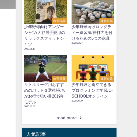
練習道具
練習道具
少年野球向けアンダー
少年野球向けロングテ
シャツ/大谷選手愛用の
ィー練習法/長打力を付
リラックスフィットシ
けるための5つの意識
2020.02.27
ャツ
2020.05.17
練習道具
練習道具
リトルリーグ用おすす
少年野球と両立できる
めのバット３選/型落ち
プログラミング学習/D-
がお得で狙い目2019年
SCHOOLオンライン
2020.05.19
モデル
2020.04.01
read more
人気記事