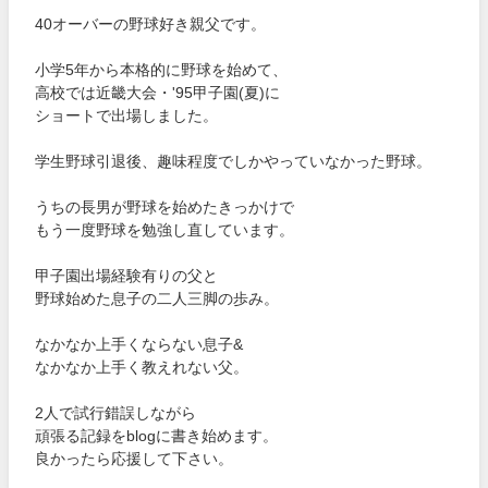
40オーバーの野球好き親父です。
小学5年から本格的に野球を始めて、
高校では近畿大会・'95甲子園(夏)に
ショートで出場しました。
学生野球引退後、趣味程度でしかやっていなかった野球。
うちの長男が野球を始めたきっかけで
もう一度野球を勉強し直しています。
甲子園出場経験有りの父と
野球始めた息子の二人三脚の歩み。
なかなか上手くならない息子&
なかなか上手く教えれない父。
2人で試行錯誤しながら
頑張る記録をblogに書き始めます。
良かったら応援して下さい。