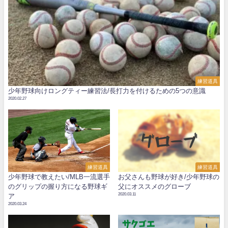
練習道具
少年野球向けロングティー練習法/長打力を付けるための5つの意識
2020.02.27
練習道具
練習道具
少年野球で教えたい/MLB一流選手
お父さんも野球が好き/少年野球の
のグリップの握り方になる野球ギ
父にオススメのグローブ
2020.03.11
ア
2020.03.24