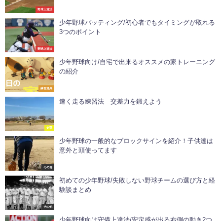
野球上達法
少年野球バッティング/初心者でもタイミングが取れる
3つのポイント
野球上達法
少年野球向け/自宅で出来るオススメの家トレーニング
の紹介
練習道具
速く走る練習法 交差力を鍛えよう
走塁
少年野球の一般的なブロックサインを紹介！子供達は
意外と頭使ってます
その他
初めての少年野球/失敗しない野球チームの選び方と経
験談まとめ
その他
少年野球向け守備上達法/安定感が出る右側の動き2つ