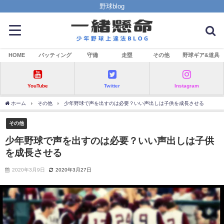
野球blog
HOME
バッティング
守備
走塁
その他
野球ギア&道具
YouTube
Twitter
Instagram
ホーム
その他
少年野球で声を出すのは必要？いい声出しは子供を成長させる
その他
少年野球で声を出すのは必要？いい声出しは子供
を成長させる
2020年3月9日
2020年3月27日