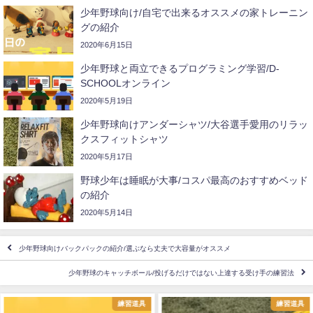
少年野球向け/自宅で出来るオススメの家トレーニン
グの紹介
2020年6月15日
少年野球と両立できるプログラミング学習/D-
SCHOOLオンライン
2020年5月19日
少年野球向けアンダーシャツ/大谷選手愛用のリラッ
クスフィットシャツ
2020年5月17日
野球少年は睡眠が大事/コスパ最高のおすすめベッド
の紹介
2020年5月14日
少年野球向けバックパックの紹介/選ぶなら丈夫で大容量がオススメ
少年野球のキャッチボール/投げるだけではない上達する受け手の練習法
練習道具
練習道具