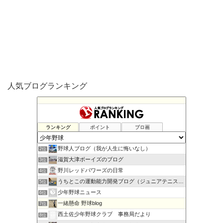
人気ブログランキング
ランキング
ポイント
ブロ画
少年野球「晴耕雨読」BLOG
1位
野球人ブログ（我が人生に悔いなし）
2位
滋賀大津ボーイズのブログ
3位
野川レッドパワーズの日常
4位
うちとこの運動能力開発ブログ（ジュニアテニス&少年野球編）
5位
少年野球ニュース
6位
一緒懸命 野球blog
7位
西土佐少年野球クラブ 事務局だより
8位