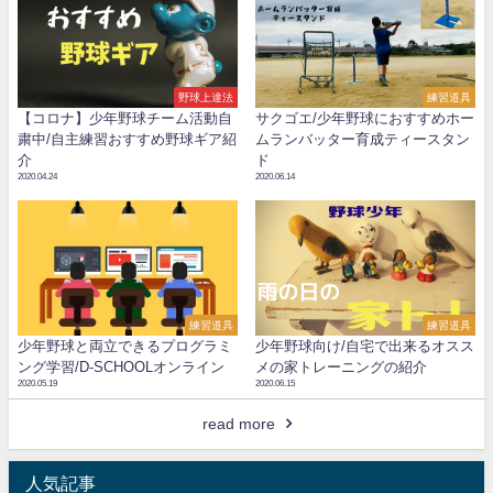
野球上達法
練習道具
【コロナ】少年野球チーム活動自
サクゴエ/少年野球におすすめホー
粛中/自主練習おすすめ野球ギア紹
ムランバッター育成ティースタン
介
ド
2020.04.24
2020.06.14
練習道具
練習道具
少年野球と両立できるプログラミ
少年野球向け/自宅で出来るオスス
ング学習/D-SCHOOLオンライン
メの家トレーニングの紹介
2020.05.19
2020.06.15
read more
人気記事