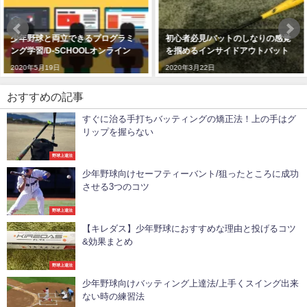
初心者必見/バットのしなりの感覚
少年野球向けチームのバッティン
を掴めるインサイドアウトバット
グ練習におすすめ/ピッチングマシ
ン
2020年3月22日
2020年4月5日
おすすめの記事
すぐに治る手打ちバッティングの矯正法！上の手はグ
リップを握らない
野球上達法
少年野球向けセーフティーバント/狙ったところに成功
させる3つのコツ
野球上達法
【キレダス】少年野球におすすめな理由と投げるコツ
&効果まとめ
野球上達法
少年野球向けバッティング上達法/上手くスイング出来
ない時の練習法