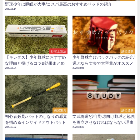
野球少年は睡眠が大事/コスパ最高のおすすめベッドの紹介
2020.05.14
野球上達法
練習道具
【キレダス】少年野球におすすめ
少年野球向けバックパックの紹介/
な理由と投げるコツ&効果まとめ
選ぶなら丈夫で大容量がオススメ
2020.05.04
2020.03.08
練習道具
練習道具
初心者必見/バットのしなりの感覚
文武両道/少年野球向け野球と勉強
を掴めるインサイドアウトバット
を両立させなければならない理由
2020.03.22
2020.03.31