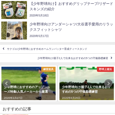
【少年野球向け】おすすめグリップテープ/リザード
スキンズの紹介
2020年5月18日
少年野球向けアンダーシャツ/大谷選手愛用のリラッ
クスフィットシャツ
2020年5月17日
サクゴエ/少年野球におすすめホームランバッター育成ティースタンド
少年野球向け/親子2人で出来るおすすめの5つの守備基礎練習
練習道具
野球上達法
少年野球におすすめのアップシュ
少年野球向け/親子2人で出来るおす
ーズ特集/人気メーカーから厳選
すめの5つの守備基礎練習
2020年3月27日
2020年6月26日
おすすめの記事