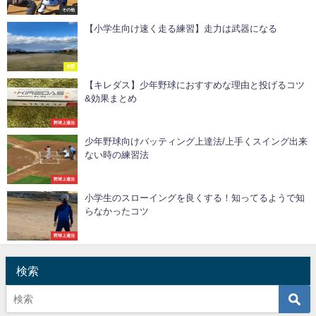
その他
【小学生向け速く走る練習】走力は武器になる
走塁
【キレダス】少年野球におすすめな理由と投げるコツ
&効果まとめ
野球上達法
少年野球向けバッティング上達法/上手くスイング出来
ない時の練習法
野球上達法
小学生のスローイングを良くする！知ってるようで知
らなかったコツ
野球上達法
検索