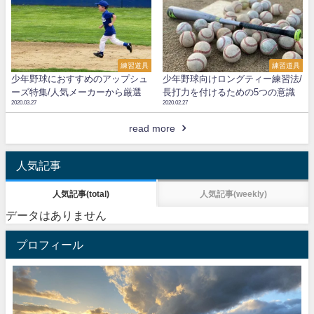
練習道具
練習道具
少年野球におすすめのアップシュ
少年野球向けロングティー練習法/
ーズ特集/人気メーカーから厳選
長打力を付けるための5つの意識
2020.03.27
2020.02.27
read more
人気記事
人気記事(total)
人気記事(weekly)
データはありません
プロフィール