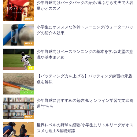
少年野球向けバックパックの紹介/選ぶなら丈夫で大容
量がオススメ
練習道具
小学生にオススメな体幹トレーニング/ウォーターバッ
グの紹介＆効果
練習道具
少年野球向けベースランニングの基本を学ぶ/走塁の意
識や基本まとめ
走塁
【バッティング力を上げる】バッティング練習の矛盾
点を解決
バッティング
少年野球におすすめの勉強法/オンライン学習で文武両
道/すらら
練習道具
世界レベルの野球を経験/小学生にリトルリーグがオス
スメな理由&基礎知識