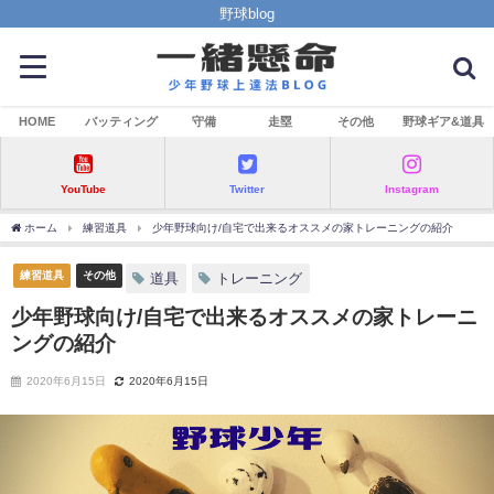
野球blog
HOME
バッティング
守備
走塁
その他
野球ギア&道具
YouTube
Twitter
Instagram
ホーム
練習道具
少年野球向け/自宅で出来るオススメの家トレーニングの紹介
練習道具
その他
道具
トレーニング
少年野球向け/自宅で出来るオススメの家トレーニ
ングの紹介
2020年6月15日
2020年6月15日